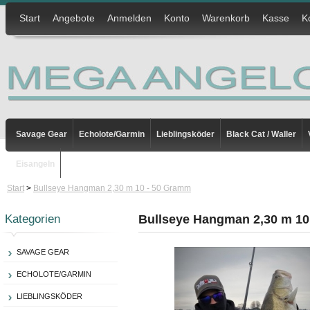
Start
Angebote
Anmelden
Konto
Warenkorb
Kasse
K
Savage Gear
Echolote/Garmin
Lieblingsköder
Black Cat / Waller
Eisangeln
Start
>
Bullseye Hangman 2,30 m 10 - 50 Gramm
Kategorien
Bullseye Hangman 2,30 m 10
SAVAGE GEAR
ECHOLOTE/GARMIN
LIEBLINGSKÖDER