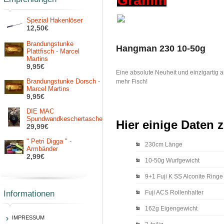
Gramm
Spezial Hakenlöser
12,50€
Brandungstunke
Hangman 230 10-50g
Plattfisch - Marcel
Martins
9,95€
Eine absolute Neuheit und einzigartig a
Brandungstunke Dorsch -
mehr Fisch!
Marcel Martins
9,95€
DIE MAC
Spundwandkeschertasche
Hier einige Daten
29,99€
" Petri Digga " -
230cm Länge
Armbänder
2,99€
10-50g Wurfgewicht
9+1 Fuji K SS Alconite Ringe
Informationen
Fuji ACS Rollenhalter
162g Eigengewicht
IMPRESSUM