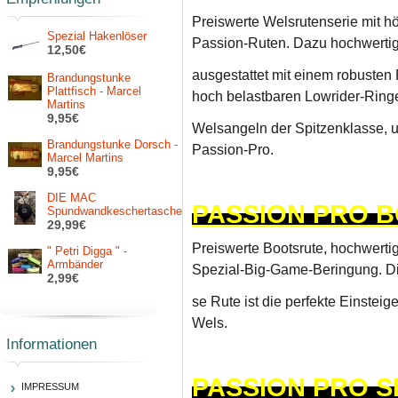
Preiswerte Welsrutenserie mit h
Spezial Hakenlöser
Passion-Ruten. Dazu hochwerti
12,50€
ausgestattet mit einem robusten 
Brandungstunke
Plattfisch - Marcel
hoch belastbaren Lowrider-Ring
Martins
9,95€
Welsangeln der Spitzenklasse, u
Brandungstunke Dorsch -
Passion-Pro.
Marcel Martins
9,95€
DIE MAC
PASSION PRO 
Spundwandkeschertasche
29,99€
Preiswerte Bootsrute, hochwertig
" Petri Digga " -
Armbänder
Spezial-Big-Game-Beringung. D
2,99€
se Rute ist die perfekte Einsteig
Wels.
Informationen
PASSION PRO S
IMPRESSUM