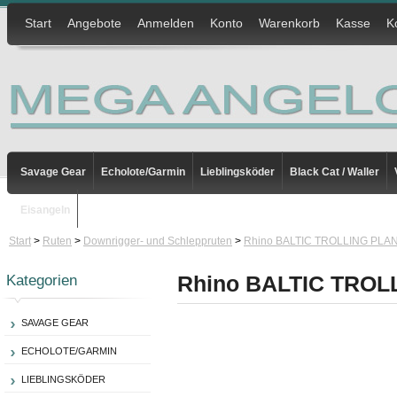
Start
Angebote
Anmelden
Konto
Warenkorb
Kasse
K
Savage Gear
Echolote/Garmin
Lieblingsköder
Black Cat / Waller
Eisangeln
Start
>
Ruten
>
Downrigger- und Schleppruten
>
Rhino BALTIC TROLLING PL
Kategorien
Rhino BALTIC TRO
SAVAGE GEAR
ECHOLOTE/GARMIN
LIEBLINGSKÖDER