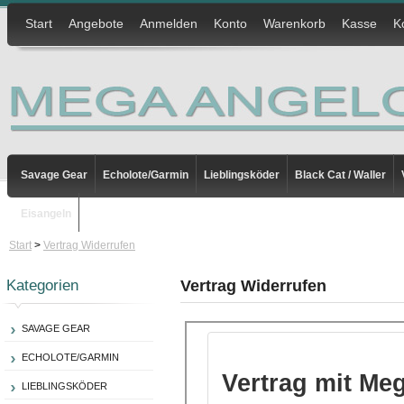
Start
Angebote
Anmelden
Konto
Warenkorb
Kasse
K
Savage Gear
Echolote/Garmin
Lieblingsköder
Black Cat / Waller
Eisangeln
Start
>
Vertrag Widerrufen
Kategorien
Vertrag Widerrufen
SAVAGE GEAR
ECHOLOTE/GARMIN
LIEBLINGSKÖDER